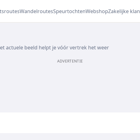
etsroutes
Wandelroutes
Speurtochten
Webshop
Zakelijke klan
t actuele beeld helpt je vóór vertrek het weer
ADVERTENTIE