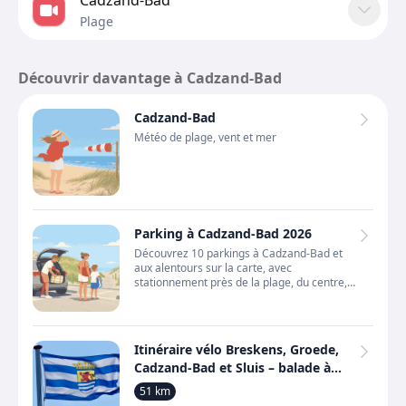
Cadzand-Bad
Plage
Découvrir davantage à Cadzand-Bad
Cadzand-Bad
Météo de plage, vent et mer
Parking à Cadzand-Bad 2026
Découvrez 10 parkings à Cadzand-Bad et
aux alentours sur la carte, avec
stationnement près de la plage, du centre,
des hôtels, des campings, tarifs et règles.
Itinéraire vélo Breskens, Groede,
Cadzand-Bad et Sluis – balade à
vélo le long des dunes et des
51 km
plages