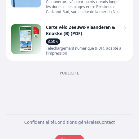
Cet itinéraire vélo par points-nœuds longe
les dunes et les plages entre Breskens et
Cadzand-Bad, sur la côte de la mer du Nord
en Zélande. Vous profitez de vues
permanentes sur la
Carte vélo Zeeuws-Vlaanderen &
Knokke (B) (PDF)
3,50 €
Téléchargement numérique (PDF), adapté à
l'impression
PUBLICITÉ
Confidentialité
Conditions générales
Contact