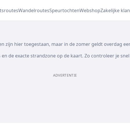
etsroutes
Wandelroutes
Speurtochten
Webshop
Zakelijke klan
den zijn hier toegestaan, maar in de zomer geldt overdag ee
en de exacte strandzone op de kaart. Zo controleer je snel 
ADVERTENTIE