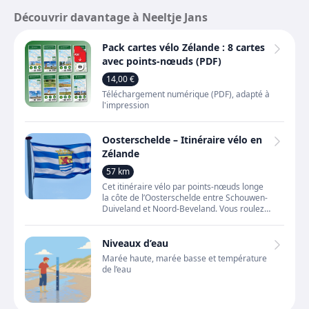
Découvrir davantage à Neeltje Jans
Pack cartes vélo Zélande : 8 cartes
avec points-nœuds (PDF)
14,00 €
Téléchargement numérique (PDF), adapté à
l'impression
Oosterschelde – Itinéraire vélo en
Zélande
57 km
Cet itinéraire vélo par points-nœuds longe
la côte de l’Oosterschelde entre Schouwen-
Duiveland et Noord-Beveland. Vous roulez
le long des digues, de l’eau et de vastes
paysages ouv
Niveaux d’eau
Marée haute, marée basse et température
de l’eau