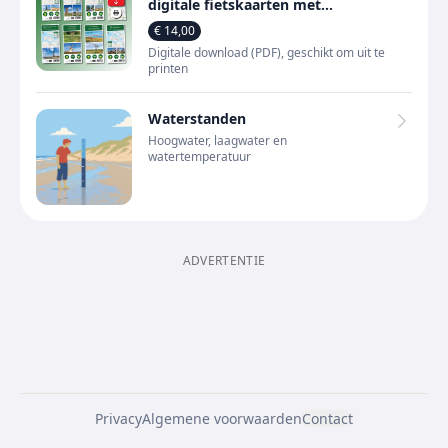
digitale fietskaarten met
fietsknooppunten (PDF)
€ 14,00
Digitale download (PDF), geschikt om uit te
printen
Waterstanden
Hoogwater, laagwater en
watertemperatuur
ADVERTENTIE
Privacy
Algemene voorwaarden
Contact