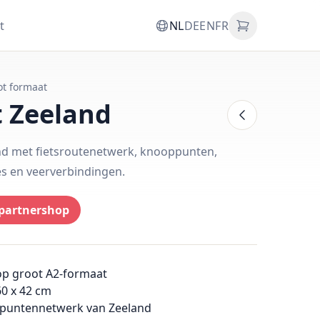
t
NL
DE
EN
FR
ot formaat
t Zeeland
and met fietsroutenetwerk, knooppunten,
es en veerverbindingen.
partnershop
op groot A2-formaat
60 x 42 cm
ppuntennetwerk van Zeeland