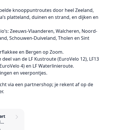
ippelde knooppuntroutes door heel Zeeland,
’s platteland, duinen en strand, en dijken en
gio’s: Zeeuws-Vlaanderen, Walcheren, Noord-
and, Schouwen-Duiveland, Tholen en Sint
erflakkee en Bergen op Zoom.
 deel van de LF Kustroute (EuroVelo 12), LF13
EuroVelo 4) en LF Waterlinieroute.
dingen en veerpontjes.
ht via een partnershop; je rekent af op de
r.
art
d
 8