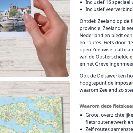
Inclusief 16 speciaa
Inclusief veerverbin
Ontdek Zeeland op de fi
provincie. Zeeland is e
Nederland en biedt ee
en routes. Fiets door d
open Zeeuwse platteland
van de Oosterschelde e
en het Grevelingenmeer
Ook de Deltawerken hore
hoogtepunt de imposan
waarom Zeeland zo ster
Waarom deze fietskaa
Grote, overzichtelij
fietsroutenetwerk e
Zelf routes samenst