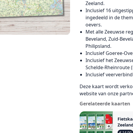
Zeeland.
Inclusief 16 uitgest
ingedeeld in de thema
oevers.
Met alle Zeeuwse re
Beveland, Zuid-Bevel
Philipsland.
Inclusief Goeree-Ov
Inclusief het Zeeuwse
Schelde-Rheinroute (
Inclusief veerverbin
Deze kaart wordt verkoc
website van onze partne
Gerelateerde kaarten
Fietska
Zeelan
bundel:
€ 14,00