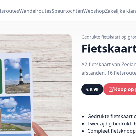
etsroutes
Wandelroutes
Speurtochten
Webshop
Zakelijke klan
Gedrukte fietskaart op gro
Fietskaar
A2-fietskaart van Zeel
afstanden, 16 fietsrout
Koop op 
€ 9,99
Gedrukte fietskaart 
Tweezijdig bedrukt, 
Compleet fietsknoo