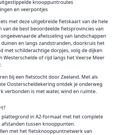
l uitgestippelde knooppuntroutes
dingen en veerpontjes
ets met deze uitgebreide fietskaart van de hele
en van de best beoordeelde fietsprovincies van
n ongeëvenaarde afwisseling van landschappen
e duinen en langs zandstranden, doorkruis het
 met schilderachtige dorpjes, volg de dijken
n Westerschelde of rijd langs het Veerse Meer
.
n bij een fietstocht door Zeeland. Met als
te Oosterscheldekering ontdek je onderweg
k verbonden is met water, wind en ruimte.
rt?
ke plattegrond in A2-formaat met het complete
n afstanden tussen knooppunten.
ellen met het fietsknooppuntnetwerk van