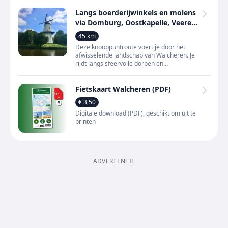
in één sterke
Langs boerderijwinkels en molens
via Domburg, Oostkapelle, Veere
en Middelburg
45 km
Deze knooppuntroute voert je door het
afwisselende landschap van Walcheren. Je
rijdt langs sfeervolle dorpen en
buurtschappen zoals Domburg,
Oostkapelle, Serooskerke, Veere, Middel
Fietskaart Walcheren (PDF)
€ 3,50
Digitale download (PDF), geschikt om uit te
printen
ADVERTENTIE