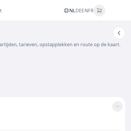
t
NL
DE
EN
FR
artijden, tarieven, opstapplekken en route op de kaart.