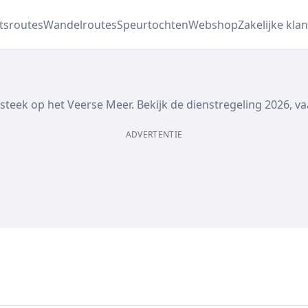
etsroutes
Wandelroutes
Speurtochten
Webshop
Zakelijke klan
teek op het Veerse Meer. Bekijk de dienstregeling 2026, va
ADVERTENTIE