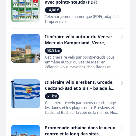
avec points-nœuds (PDF)
14,00 €
Téléchargement numérique (PDF), adapté à
l'impression
Itinéraire vélo autour du Veerse
Meer via Kamperland, Veere,
Vrouwenpolder et Wolphaartsdijk
58.5 km
Cet itinéraire vélo par points-nœuds vous
emmène autour du Veerse Meer en
Zélande. Vous traversez des villages et
localités comme Kamperland, Kortgene,
Wolphaartsdijk, Veere et Vro
Itinéraire vélo Breskens, Groede,
Cadzand-Bad et Sluis – balade à
vélo le long des dunes et des
51 km
plages
Cet itinéraire vélo par points-nœuds longe
les dunes et les plages entre Breskens et
Cadzand-Bad, sur la côte de la mer du Nord
en Zélande. Vous profitez de vues
permanentes sur la
Promenade urbaine dans le vieux
centre et le long des sites