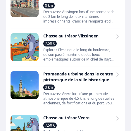
maritimes emblématiques de
8 km
Flessingue
Découvrez Vlissingen lors d’une promenade
de 8 km le long de lieux maritimes
impressionnants, d’anciens remparts et de
l’Escaut occidental toujours animé. Vous
traversez une ville
Chasse au trésor Vlissingen
7,50 €
Explorez Flessingue le long du boulevard,
de son passé maritime et des lieux
emblématiques autour de Michiel de Ruyter.
Une chasse au trésor variée, entre mer,
histoires et détails
Promenade urbaine dans le centre
pittoresque de la ville historique
de Veere
3 km
Découvrez Veere lors d’une promenade
atmosphérique de 4,5 km, le long de ruelles
anciennes, de fortifications et du port. Vous
explorez une petite ville qui s’est
développée grâce
Chasse au trésor Veere
7,50 €