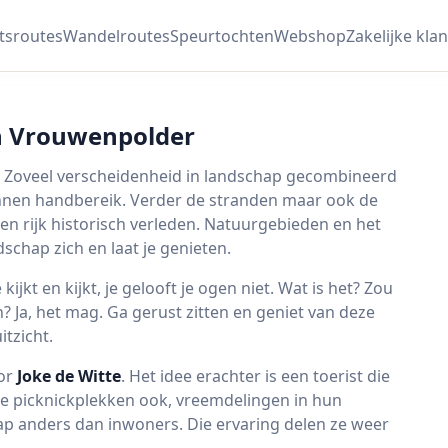
etsroutes
Wandelroutes
Speurtochten
Webshop
Zakelijke klan
en Vrouwenpolder
 Zoveel verscheidenheid in landschap gecombineerd
 binnen handbereik. Verder de stranden maar ook de
n rijk historisch verleden. Natuurgebieden en het
schap zich en laat je genieten.
 kijkt en kijkt, je gelooft je ogen niet. Wat is het? Zou
? Ja, het mag. Ga gerust zitten en geniet van deze
tzicht.
or
Joke de Witte
. Het idee erachter is een toerist die
de picknickplekken ook, vreemdelingen in hun
p anders dan inwoners. Die ervaring delen ze weer