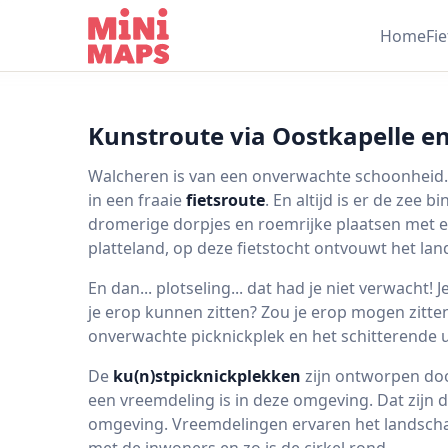
Ga naar inhoud
Home
Fi
Kunstroute via Oostkapelle 
Walcheren is van een onverwachte schoonheid.
in een fraaie
fietsroute
. En altijd is er de zee
dromerige dorpjes en roemrijke plaatsen met ee
platteland, op deze fietstocht ontvouwt het land
En dan... plotseling... dat had je niet verwacht! Je
je erop kunnen zitten? Zou je erop mogen zitten
onverwachte picknickplek en het schitterende ui
De
ku(n)stpicknickplekken
zijn ontworpen do
een vreemdeling is in deze omgeving. Dat zijn 
omgeving. Vreemdelingen ervaren het landscha