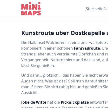
Zum Inhalt springen
Startseite
Fa
Kunstroute über Oostkapelle
Die Halbinsel Walcheren ist eine unerwartete S
kombiniert in einer schönen
Fahrradroute
. Un
Strände, aber auch verträumte Dörfchen und ru
Vergangenheit. Naturgebiete und das Land, auf 
lässt Sie genießen.
Und dann... plötzlich... das haben Sie nicht er
Augen nicht. Was ist das? Soll man darauf sitze
man. Setzen Sie sich ruhig hin und genießen Si
Aussicht.
Joke de Witte
hat die
Picknickplätze
entworfen.