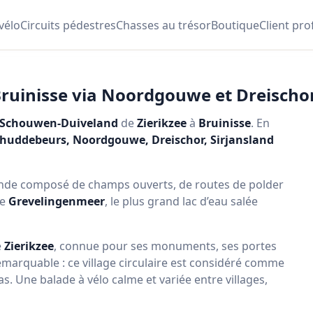
 vélo
Circuits pédestres
Chasses au trésor
Boutique
Client pro
à Bruinisse via Noordgouwe et Dreisch
Schouwen-Duiveland
de
Zierikzee
à
Bruinisse
. En
huddebeurs, Noordgouwe, Dreischor, Sirjansland
lande composé de champs ouverts, de routes de polder
le
Grevelingenmeer
, le plus grand lac d’eau salée
e
Zierikzee
, connue pour ses monuments, ses portes
marquable : ce village circulaire est considéré comme
as. Une balade à vélo calme et variée entre villages,