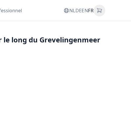
fessionnel
NL
DE
EN
FR
or le long du Grevelingenmeer