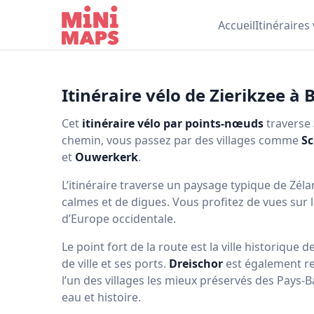
Aller au contenu
Accueil
Itinéraires
Itinéraire vélo de Zierikzee 
Cet
itinéraire vélo par points‑nœuds
traverse
chemin, vous passez par des villages comme
Sc
et
Ouwerkerk
.
L’itinéraire traverse un paysage typique de Zé
calmes et de digues. Vous profitez de vues sur 
d’Europe occidentale.
Le point fort de la route est la ville historique d
de ville et ses ports.
Dreischor
est également re
l’un des villages les mieux préservés des Pays‑B
eau et histoire.