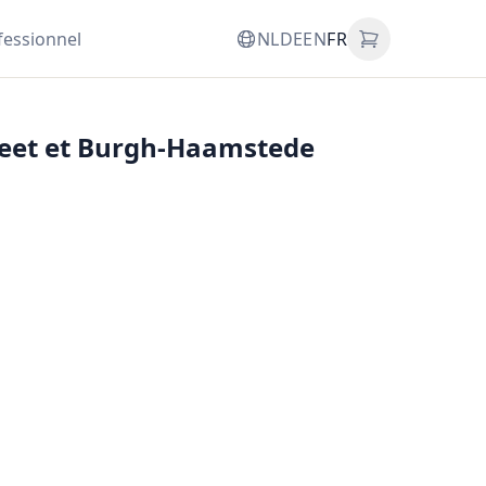
fessionnel
NL
DE
EN
FR
emeet et Burgh-Haamstede