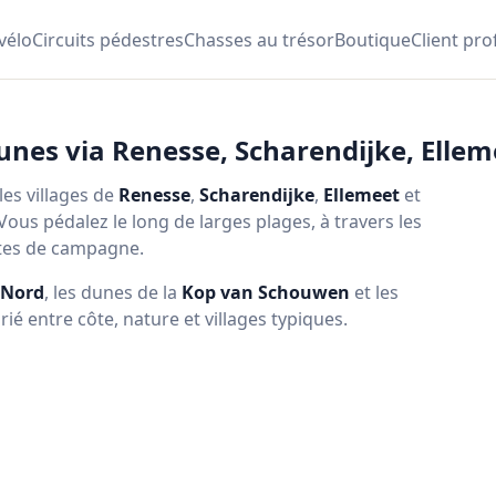
 vélo
Circuits pédestres
Chasses au trésor
Boutique
Client pro
 dunes via Renesse, Scharendijke, Ell
les villages de
Renesse
,
Scharendijke
,
Ellemeet
et
 Vous pédalez le long de larges plages, à travers les
outes de campagne.
 Nord
, les dunes de la
Kop van Schouwen
et les
é entre côte, nature et villages typiques.