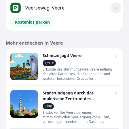
Veerseweg, Veere
Kostenlos parken
Mehr entdecken in Veere
Schnitzeljagd Veere
7,50 €
Erkunde das stimmungsvolle Veere entlang
des alten Rathauses, des Stenen Beer und
weiterer besonderer Orte voller
Geschichte. Unterwegs entdeckst du
Details, an denen man sonst ein
Stadtrundgang durch das
malerische Zentrum des
historischen Städtchens Veere
3 km
Entdecken Sie Veere bei einem
stimmungsvollen Spaziergang von 4,5 km,
vorbei an jahrhundertealten Gassen,
Festungsanlagen und dem Hafen. Sie