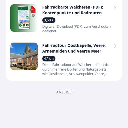
erkunden eine kleine Stadt, die durch H
Fahrradkarte Walcheren (PDF):
Knotenpunkte und Radrouten
3,50 €
Digitaler Download (PDF), zum Ausdrucken
geeignet
Fahrradtour Oostkapelle, Veere,
Arnemuiden und Veerse Meer
47 km
Diese Fahrradtour auf Walcheren führt dich
durch mehrere Dörfer und Naturgebiete
wie Oostkapelle, Vrouwenpolder, Veere,
Arnemuiden, Kleverskerke und
Serooskerke. Du radelst durch d
ANZEIGE