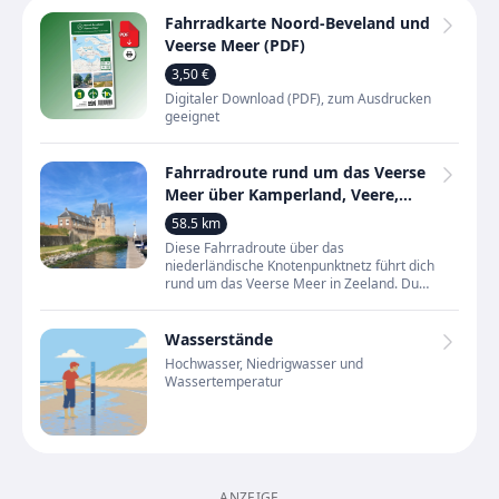
Fahrradkarte Noord-Beveland und
Veerse Meer (PDF)
3,50 €
Digitaler Download (PDF), zum Ausdrucken
geeignet
Fahrradroute rund um das Veerse
Meer über Kamperland, Veere,
Vrouwenpolder und
58.5 km
Wolphaartsdijk
Diese Fahrradroute über das
niederländische Knotenpunktnetz führt dich
rund um das Veerse Meer in Zeeland. Du
radelst durch Orte wie Kamperland,
Kortgene, Wolphaartsdijk, Veere und
Wasserstände
Hochwasser, Niedrigwasser und
Wassertemperatur
ANZEIGE