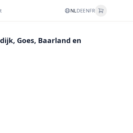
t
NL
DE
EN
FR
dijk, Goes, Baarland en