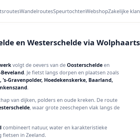
etsroutes
Wandelroutes
Speurtochten
Webshop
Zakelijke klan
elde en Westerschelde via Wolphaarts
twerk
volgt de oevers van de
Oosterschelde
en
-Beveland
. Je fietst langs dorpen en plaatsen zoals
e, ’s-Gravenpolder, Hoedekenskerke, Baarland,
inkenszand
.
hap van dijken, polders en oude kreken. De route
sterschelde
, waar grote zeeschepen vlak langs de
d
combineert natuur, water en karakteristieke
 fietsen in Zeeland.