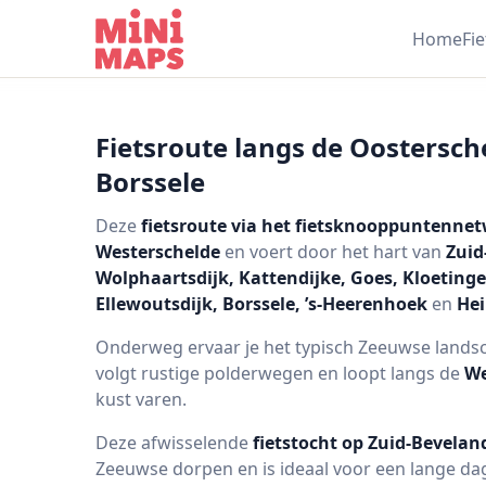
Ga naar inhoud
Home
Fi
Fietsroute langs de Oostersch
Borssele
Deze
fietsroute via het fietsknooppuntenne
Westerschelde
en voert door het hart van
Zuid
Wolphaartsdijk, Kattendijke, Goes, Kloeting
Ellewoutsdijk, Borssele, ’s-Heerenhoek
en
He
Onderweg ervaar je het typisch Zeeuwse landsc
volgt rustige polderwegen en loopt langs de
We
kust varen.
Deze afwisselende
fietstocht op Zuid-Bevelan
Zeeuwse dorpen en is ideaal voor een lange dag