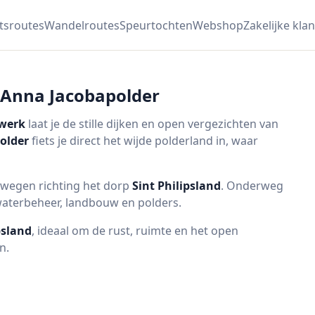
etsroutes
Wandelroutes
Speurtochten
Webshop
Zakelijke klan
a Anna Jacobapolder
twerk
laat je de stille dijken en open vergezichten van
older
fiets je direct het wijde polderland in, waar
e wegen richting het dorp
Sint Philipsland
. Onderweg
waterbeheer, landbouw en polders.
psland
, ideaal om de rust, ruimte en het open
n.