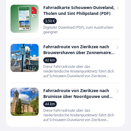
gehen durch Straßen
Fahrradkarte Schouwen-Duiveland,
Tholen und Sint Philipsland (PDF)
3,50 €
Digitaler Download (PDF), zum Ausdrucken
geeignet
Fahrradroute von Zierikzee nach
Brouwershaven über Zonnemaire
und Noordgouwe
42 km
Diese Fahrradroute über das
niederländische Knotenpunktnetz führt dich
auf Schouwen-Duiveland von Zierikzee
nach Brouwershaven. Unterwegs kommst
du durch Orte wie Zonnemaire, Noord
Fahrradroute von Zierikzee nach
Bruinisse über Noordgouwe und
Dreischor entlang des
44 km
Grevelingenmeers
Diese Fahrradroute über das
niederländische Knotenpunktnetz führt dich
auf Schouwen-Duiveland von Zierikzee
nach Bruinisse. Unterwegs radelst du durch
Orte wie Schuddebeurs, Noordg