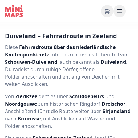
Zum Inhalt springen
Duiveland – Fahrradroute in Zeeland
Diese
Fahrradroute über das niederländische
Knotenpunktnetz
führt durch den östlichen Teil von
Schouwen-Duiveland
, auch bekannt als
Duiveland
.
Du radelst durch ruhige Dörfer, offene
Polderlandschaften und entlang von Deichen mit
weiten Ausblicken.
Von
Zierikzee
geht es über
Schuddebeurs
und
Noordgouwe
zum historischen Ringdorf
Dreischor
.
Anschließend führt die Route weiter über
Sirjansland
nach
Bruinisse
, mit Ausblicken auf Wasser und
Polderlandschaften.