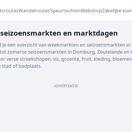
etsroutes
Wandelroutes
Speurtochten
Webshop
Zakelijke klan
 seizoensmarkten en marktdagen
 je een overzicht van weekmarkten en seizoensmarkten in 
 tot zomerse seizoensmarkten in Domburg, Zoutelande en Re
oor verse streekshopen, vis, groente, fruit, kleding, bloe
 stad of badplaats.
ADVERTENTIE