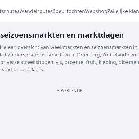
etsroutes
Wandelroutes
Speurtochten
Webshop
Zakelijke klan
 seizoensmarkten en marktdagen
 je een overzicht van weekmarkten en seizoensmarkten in 
 tot zomerse seizoensmarkten in Domburg, Zoutelande en Re
oor verse streekshopen, vis, groente, fruit, kleding, bloe
 stad of badplaats.
ADVERTENTIE