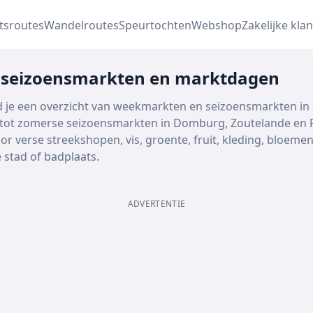
etsroutes
Wandelroutes
Speurtochten
Webshop
Zakelijke klan
 seizoensmarkten en marktdagen
 je een overzicht van weekmarkten en seizoensmarkten in 
 tot zomerse seizoensmarkten in Domburg, Zoutelande en Re
oor verse streekshopen, vis, groente, fruit, kleding, bloe
 stad of badplaats.
ADVERTENTIE