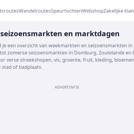
etsroutes
Wandelroutes
Speurtochten
Webshop
Zakelijke klan
 seizoensmarkten en marktdagen
 je een overzicht van weekmarkten en seizoensmarkten in 
 tot zomerse seizoensmarkten in Domburg, Zoutelande en Re
oor verse streekshopen, vis, groente, fruit, kleding, bloe
 stad of badplaats.
ADVERTENTIE