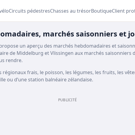
 vélo
Circuits pédestres
Chasses au trésor
Boutique
Client pro
omadaires, marchés saisonniers et j
ropose un aperçu des marchés hebdomadaires et saisonnier
re de Middelburg et Vlissingen aux marchés saisonniers d
us rendre.
gionaux frais, le poisson, les légumes, les fruits, les vêtem
ille ou d’une station balnéaire zélandaise.
PUBLICITÉ