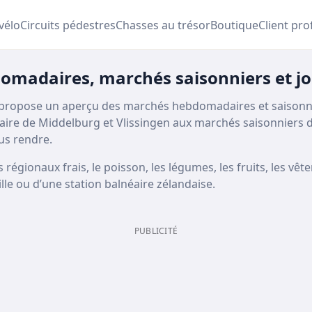
 vélo
Circuits pédestres
Chasses au trésor
Boutique
Client pro
omadaires, marchés saisonniers et j
ropose un aperçu des marchés hebdomadaires et saisonnier
re de Middelburg et Vlissingen aux marchés saisonniers d
us rendre.
gionaux frais, le poisson, les légumes, les fruits, les vêtem
ille ou d’une station balnéaire zélandaise.
PUBLICITÉ